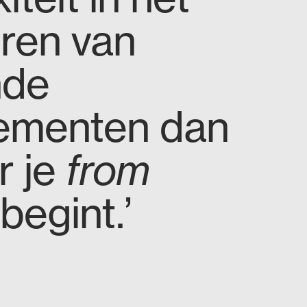
ren van
nde
ementen dan
r je
from
begint.’