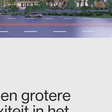
 een grotere
teit in het