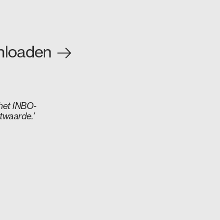
nloaden
 het INBO-
twaarde.’