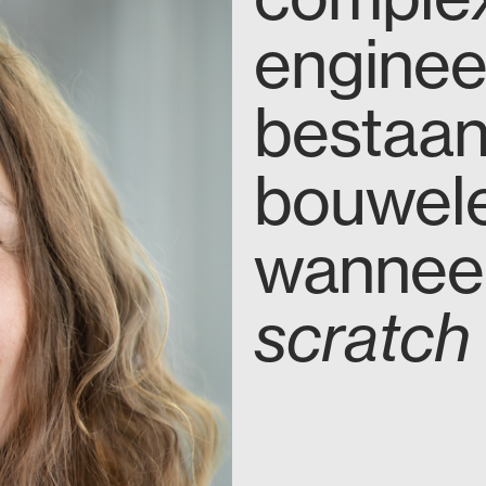
enginee
bestaa
bouwel
wannee
scratch