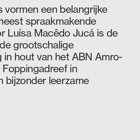
 vormen een belangrijke
e meest spraakmakende
r Luísa Macêdo Jucá is de
 de grootschalige
g in hout van het ABN Amro-
 Foppingadreef in
 bijzonder leerzame