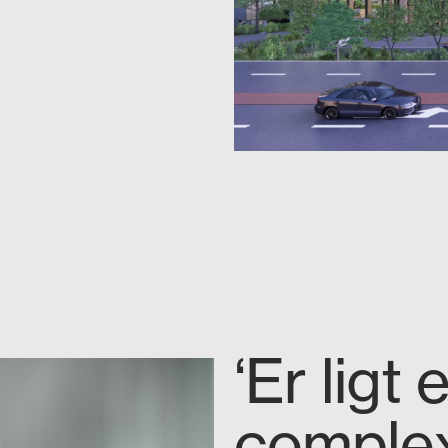
‘Er ligt
complexi