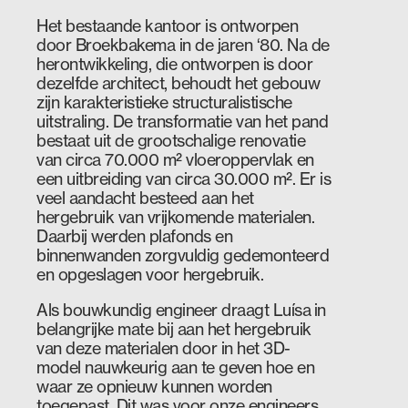
Het bestaande kantoor is ontworpen
door Broekbakema in de jaren ‘80. Na de
herontwikkeling, die ontworpen is door
dezelfde architect, behoudt het gebouw
zijn karakteristieke structuralistische
uitstraling. De transformatie van het pand
bestaat uit de grootschalige renovatie
van circa 70.000 m² vloeroppervlak en
een uitbreiding van circa 30.000 m². Er is
veel aandacht besteed aan het
hergebruik van vrijkomende materialen.
Daarbij werden plafonds en
binnenwanden zorgvuldig gedemonteerd
en opgeslagen voor hergebruik.
Als bouwkundig engineer draagt Luísa in
belangrijke mate bij aan het hergebruik
van deze materialen door in het 3D-
model nauwkeurig aan te geven hoe en
waar ze opnieuw kunnen worden
toegepast. Dit was voor onze engineers