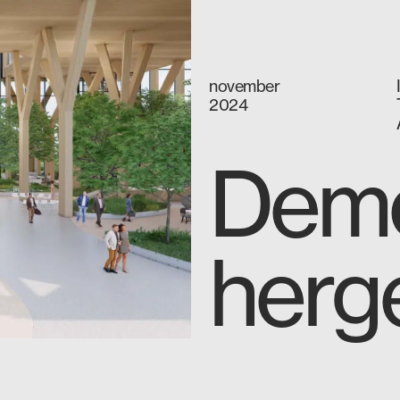
november
2024
Demo
herg