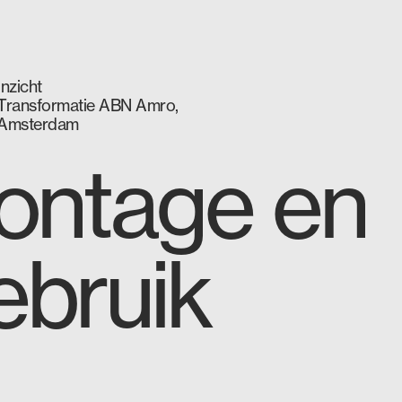
Inzicht
Transformatie ABN Amro,
Amsterdam
ntage en
ebruik