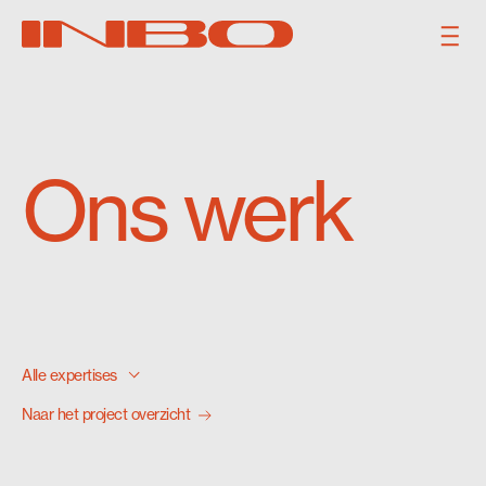
Ons werk
Alle expertises
Alle expertises
Alle expertises
Naar het project overzicht
Architectuur
Interieur