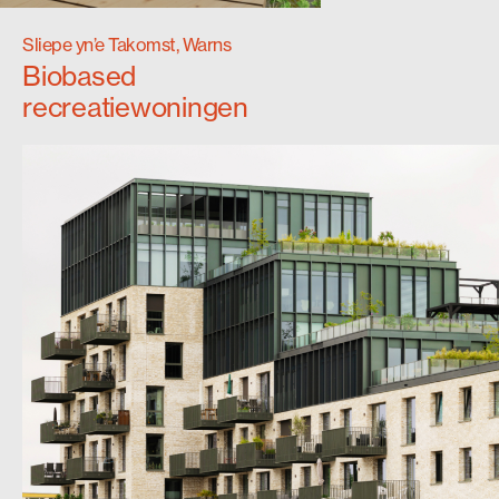
Sliepe yn’e Takomst, Warns
Biobased
recreatiewoningen