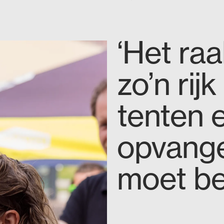
‘Het ra
zo’n rij
tenten 
opvange
moet bet