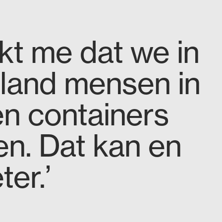
akt me dat we in
k land mensen in
en containers
n. Dat kan en
er.’