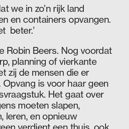
t we in zo’n rijk land
en en containers opvangen.
t beter.’
 je Robin Beers. Nog voordat
p, planning of vierkante
et zij de mensen die er
 Opvang is voor haar geen
dsvraagstuk. Het gaat over
gens moeten slapen,
, leren, en opnieuw
een verdient een thuis, ook