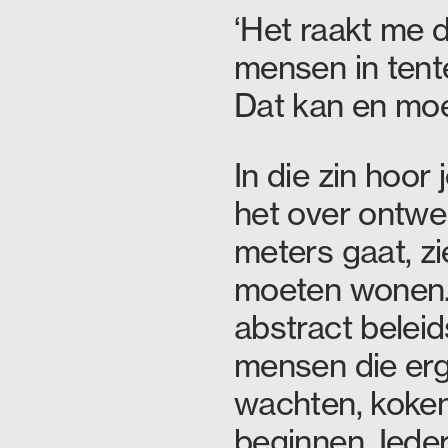
‘Het raakt me da
mensen in tent
Dat kan en moe
In die zin hoor
het over ontwer
meters gaat, zi
moeten wonen.
abstract belei
mensen die er
wachten, koken
beginnen. Ieder