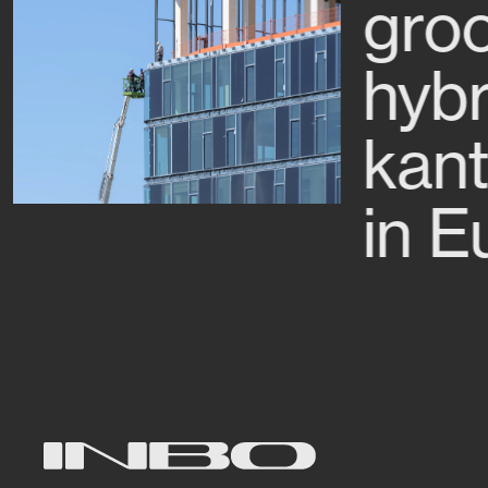
groo
hybr
kan
in E