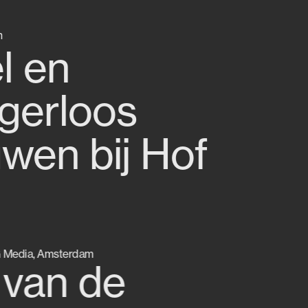
n
l en
igerloos
wen bij Hof
 Media, Amsterdam
 van de