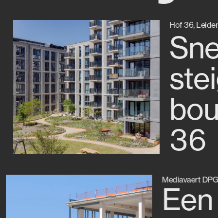
Hof 36, Leide
Sne
ste
bou
36
Mediavaert DPG
Een