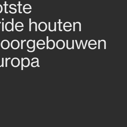
tste
ide houten
toorgebouwen
uropa