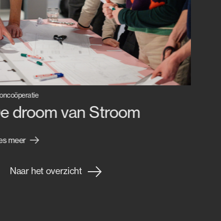
ncoöperatie
e droom van Stroom
es meer
Naar het overzicht