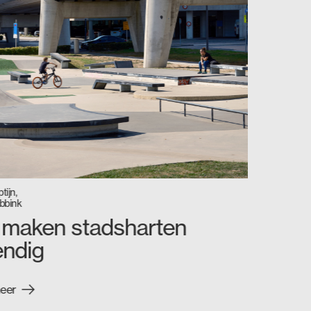
tijn,
bbink
maken stadsharten
endig
eer