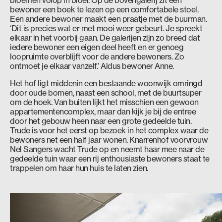
bloemen volop in bloei. Op de bovengalerij zit een
bewoner een boek te lezen op een comfortabele stoel.
Een andere bewoner maakt een praatje met de buurman.
‘Dit is precies wat er met mooi weer gebeurt. Je spreekt
elkaar in het voorbij gaan. De galerijen zijn zo breed dat
iedere bewoner een eigen deel heeft en er genoeg
loopruimte overblijft voor de andere bewoners. Zo
ontmoet je elkaar vanzelf.’ Aldus bewoner Anne.
Het hof ligt middenin een bestaande woonwijk omringd
door oude bomen, naast een school, met de buurtsuper
om de hoek. Van buiten lijkt het misschien een gewoon
appartementencomplex, maar dan kijk je bij de entree
door het gebouw heen naar een grote gedeelde tuin.
Trude is voor het eerst op bezoek in het complex waar de
bewoners net een half jaar wonen. Knarrenhof voorvrouw
Nel Sangers wacht Trude op en neemt haar mee naar de
gedeelde tuin waar een rij enthousiaste bewoners staat te
trappelen om haar hun huis te laten zien.