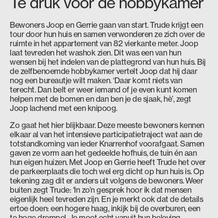
Te druk voor de hobbykamer
Bewoners Joop en Gerrie gaan van start. Trude krijgt een
tour door hun huis en samen verwonderen ze zich over de
ruimte in het appartement van 82 vierkante meter. Joop
laat tevreden het washok zien. Dit was een van hun
wensen bij het indelen van de plattegrond van hun huis. Bij
de zelfbenoemde hobbykamer vertelt Joop dat hij daar
nog een bureautje wilt maken. ‘Daar komt niets van
terecht. Dan belt er weer iemand of je even kunt komen
helpen met de bomen en dan ben je de sjaak, hè’, zegt
Joop lachend met een knipoog.
Zo gaat het hier blijkbaar. Deze meeste bewoners kennen
elkaar al van het intensieve participatietraject wat aan de
totstandkoming van ieder Knarrenhof voorafgaat. Samen
gaven ze vorm aan het gedeelde hofhuis, de tuin én aan
hun eigen huizen. Met Joop en Gerrie heeft Trude het over
de parkeerplaats die toch wel erg dicht op hun huis is. Op
tekening zag dit er anders uit volgens de bewoners. Weer
buiten zegt Trude: ‘In zo’n gesprek hoor ik dat mensen
eigenlijk heel tevreden zijn. En je merkt ook dat de details
ertoe doen: een hogere haag, inkijk bij de overburen, een
te hoge drempel. Je moet echt vanuit hun beleving