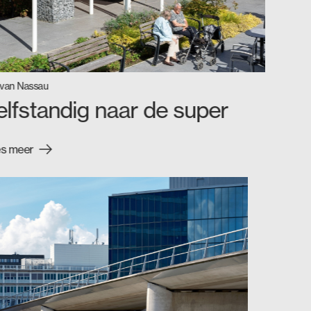
 van Nassau
elfstandig naar de super
s meer