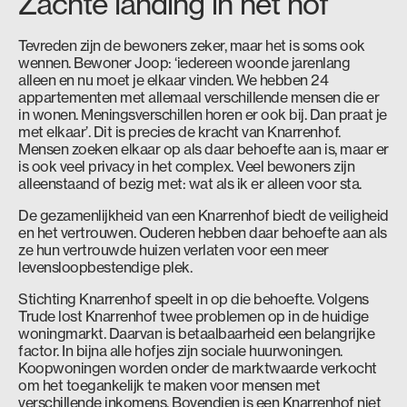
Zachte landing in het hof
Tevreden zijn de bewoners zeker, maar het is soms ook
wennen. Bewoner Joop: ‘iedereen woonde jarenlang
alleen en nu moet je elkaar vinden. We hebben 24
appartementen met allemaal verschillende mensen die er
in wonen. Meningsverschillen horen er ook bij. Dan praat je
met elkaar’. Dit is precies de kracht van Knarrenhof.
Mensen zoeken elkaar op als daar behoefte aan is, maar er
is ook veel privacy in het complex. Veel bewoners zijn
alleenstaand of bezig met: wat als ik er alleen voor sta.
De gezamenlijkheid van een Knarrenhof biedt de veiligheid
en het vertrouwen. Ouderen hebben daar behoefte aan als
ze hun vertrouwde huizen verlaten voor een meer
levensloopbestendige plek.
Stichting Knarrenhof speelt in op die behoefte. Volgens
Trude lost Knarrenhof twee problemen op in de huidige
woningmarkt. Daarvan is betaalbaarheid een belangrijke
factor. In bijna alle hofjes zijn sociale huurwoningen.
Koopwoningen worden onder de marktwaarde verkocht
om het toegankelijk te maken voor mensen met
verschillende inkomens. Bovendien is een Knarrenhof niet